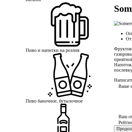
Som
Оп
От
Фруктов
Пиво и напитки на розлив
газиров
приятно
Напиток 
послевку
Написат
Ваше 
Пиво баночное, бутылочное
Ваш о
Рейти
Продол