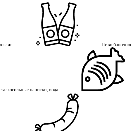
розлив
Пиво баночное
езалкогольные напитки, вода