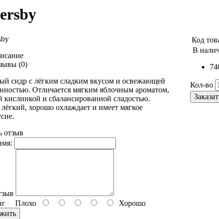
ersby
Код тов
В нали
исание
зывы (0)
74
ый сидр с лёгким сладким вкусом и освежающей
Кол-во
анностью. Отличается мягким яблочным ароматом,
Заказат
й кислинкой и сбалансированной сладостью.
лёгкий, хорошо охлаждает и имеет мягкое
сие.
ь отзыв
имя:
тзыв
нг
Плохо
Хорошо
жить