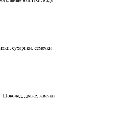
когольные напитки, вода
нэки, сухарики, семечки
Шоколад, драже, жвачки