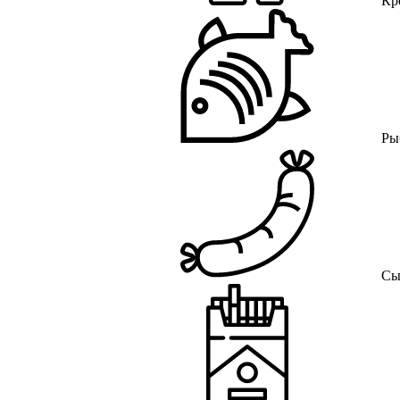
Кр
Ры
Сы