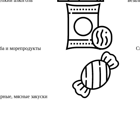
епкий алкоголь
Безал
ба и морепродукты
С
рные, мясные закуски