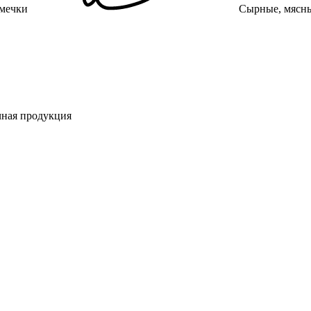
емечки
Сырные, мясны
чная продукция