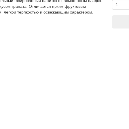
ольный газированный напиток с насыщенным сладко-
кусом граната. Отличается ярким фруктовым
, лёгкой терпкостью и освежающим характером.