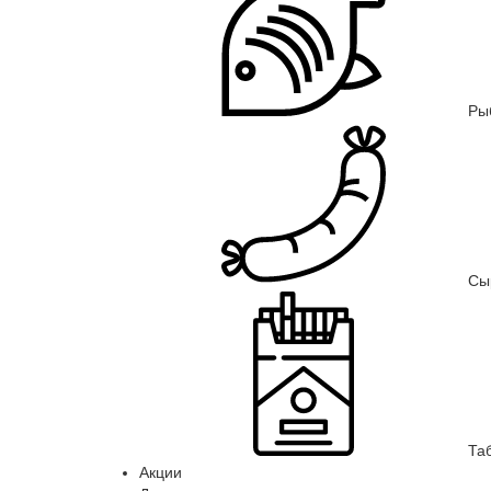
Ры
Сы
Та
Акции