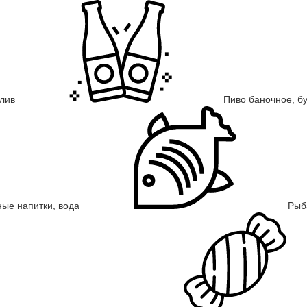
злив
Пиво баночное, б
ные напитки, вода
Рыб