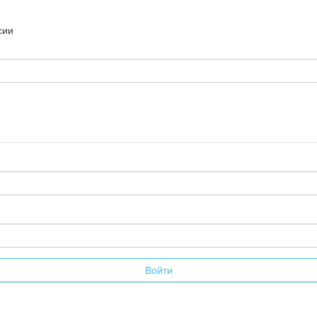
сии
Войти