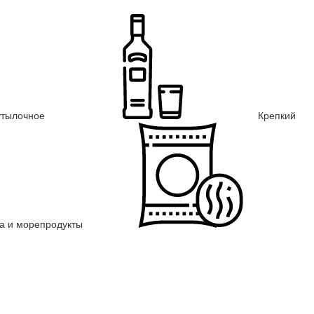
утылочное
Крепкий
а и морепродукты