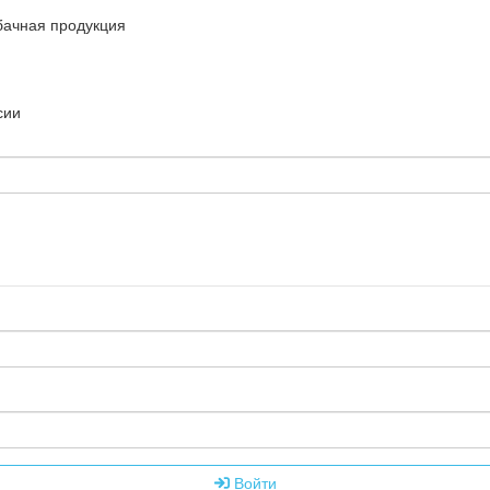
бачная продукция
сии
Войти