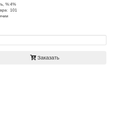
ь, %:
4%
ара:
101
ичии
Заказать