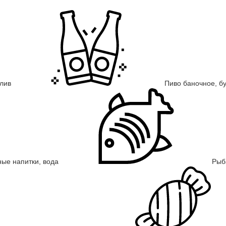
злив
Пиво баночное, б
ные напитки, вода
Рыб