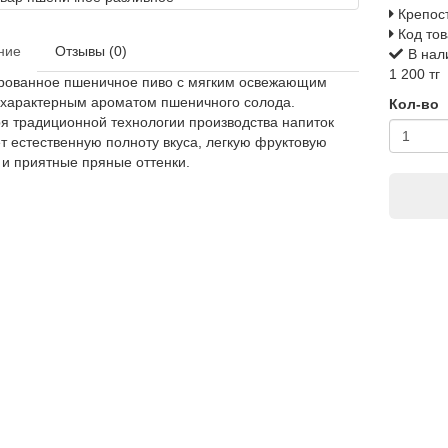
Крепост
Код тов
ние
Отзывы (0)
В нал
1 200 тг
рованное пшеничное пиво с мягким освежающим
 характерным ароматом пшеничного солода.
Кол-во
я традиционной технологии производства напиток
т естественную полноту вкуса, легкую фруктовую
 и приятные пряные оттенки.