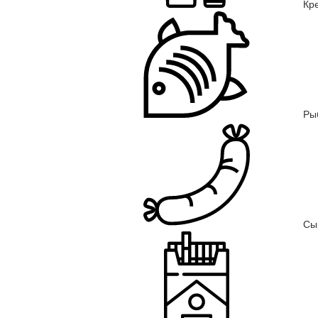
Кр
Ры
Сы